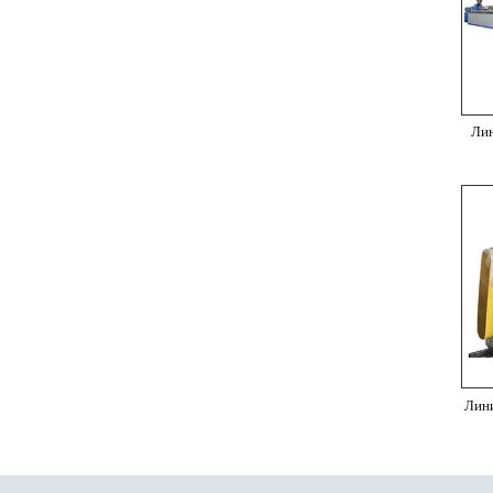
Лин
Лини