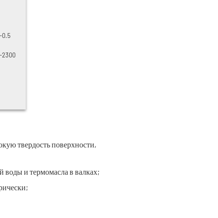
-0.5
0-2300
окую твердость поверхности,
 воды и термомасла в валках;
рически;