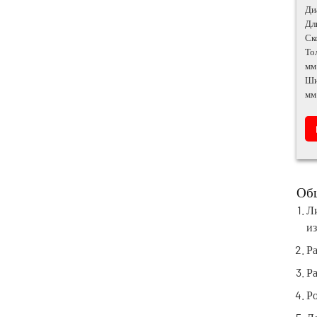
Ди
Дл
Ск
То
мм
Ши
мм
Общ
Ли
из
Р
Р
Ро