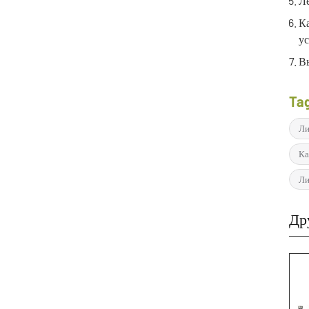
Ле
К
ус
Вы
Ta
Ли
Ка
Ли
Др