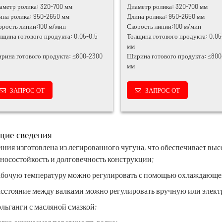
аметр ролика: 320-700 мм
Диаметр ролика: 320-700 мм
ина ролика: 950-2650 мм
Длина ролика: 950-2650 мм
орость линии:100 м/мин
Скорость линии:100 м/мин
лщина готового продукта: 0.05-0.5
Толщина готового продукта: 0.05
мм
рина готового продукта: ≤800-2300
Ширина готового продукта: ≤80
мм
ЗАПРОС ОТ
ЗАПРОС ОТ
ие сведения
ния изготовлена из легированного чугуна, что обеспечивает выс
носостойкость и долговечность конструкции;
абочую температуру можно регулировать с помощью охлаждающей
асстояние между валками можно регулировать вручную или элект
льганги с масляной смазкой;